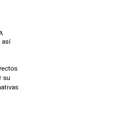
a,
 así
oyectos
r su
nativas