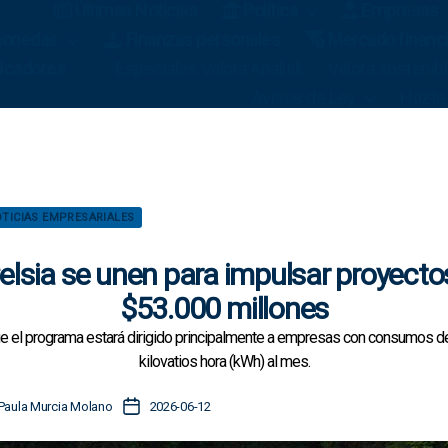
Últimas Noticias
Política
Empresas
omonedas
Finanzas personales
Mercado financ
icadores
Especiales Valora Analitik
Valora sostenib
Avisos de Ley
Hazte
C
TICIAS EMPRESARIALES
a
t
lsia se unen para impulsar proyectos
e
g
$53.000 millones
o
e el programa estará dirigido principalmente a empresas con consumos de
r
í
kilovatios hora (kWh) al mes.
a
s
F
Paula Murcia Molano
2026-06-12
e