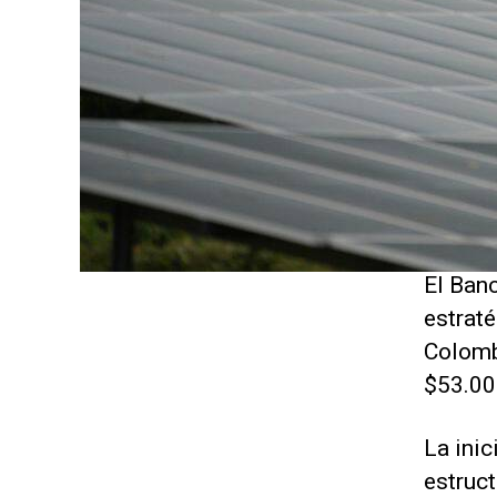
El Ban
estraté
Colombi
$53.00
La inic
estruc