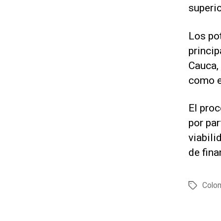
superio
Los pot
princi
Cauca, 
como en
El proc
por par
viabili
de fin
Colo
E
t
i