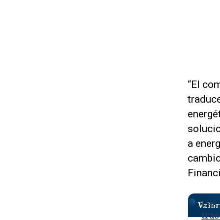
“El co
traduc
energét
soluci
a energ
cambio
Financi
Las 
Valor
tras