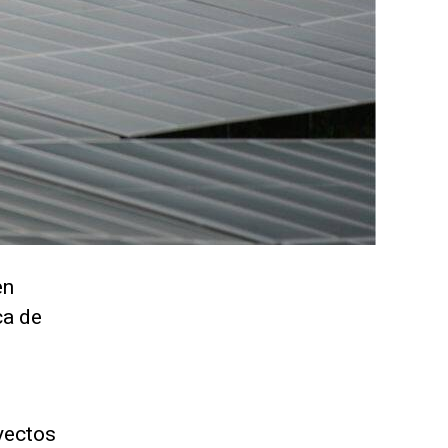
en
ca de
yectos