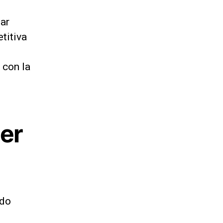
ar
titiva
 con la
er
ido