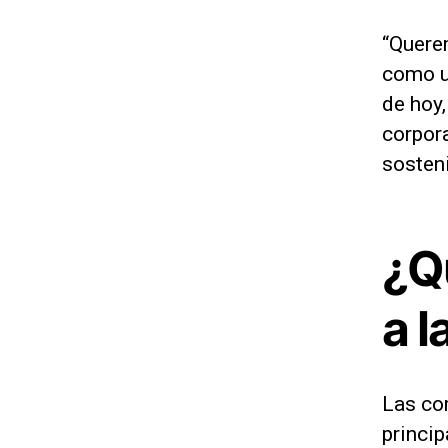
“Quere
como u
de hoy,
corpor
sosteni
¿Q
a l
Las co
princi