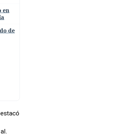
o en
ía
rdo de
destacó
al.