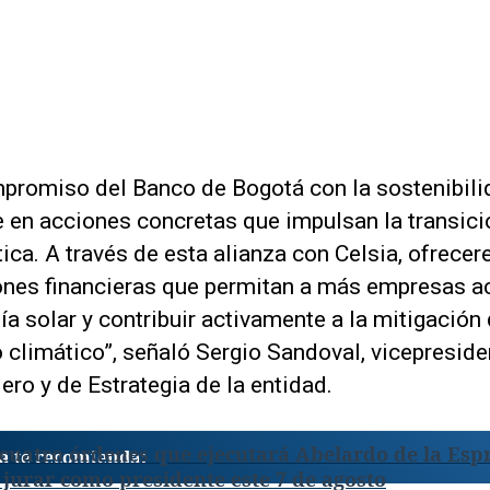
mpromiso del Banco de Bogotá con la sostenibili
e en acciones concretas que impulsan la transici
ica. A través de esta alianza con Celsia, ofrece
ones financieras que permitan a más empresas a
ía solar y contribuir activamente a la mitigación 
 climático”, señaló Sergio Sandoval, vicepreside
ero y de Estrategia de la entidad.
cuatro órdenes que ejecutará Abelardo de la Espr
a te recomienda:
 jurar como presidente este 7 de agosto