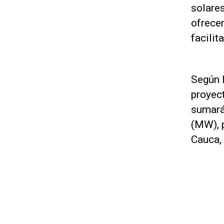
solare
ofrecer
facilit
Según l
proyec
sumará
(MW), p
Cauca,