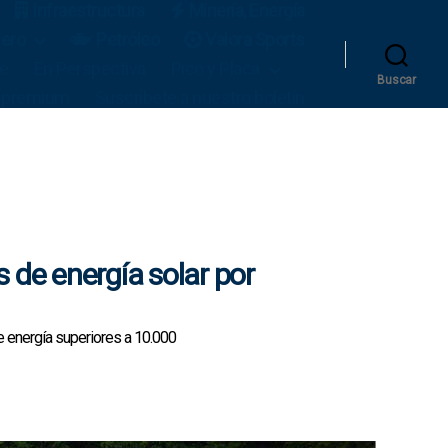
Infraestructura
Minería, Energía
iero
Petróleo
Valora Sports
le
En Perspectiva
Pico y Placa
Buscar
 premium
Suscríbete a nuestro boletín
 de energía solar por
 energía superiores a 10.000