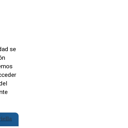
dad se
ón
remos
cceder
del
nte
iella