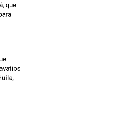
á, que
para
que
avatios
uila,