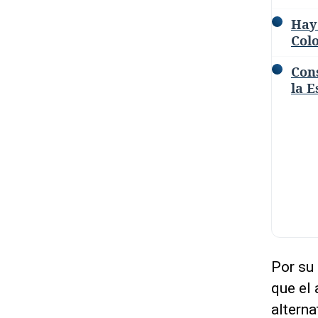
Hay
Colo
Con
la E
Por su 
que el 
alterna