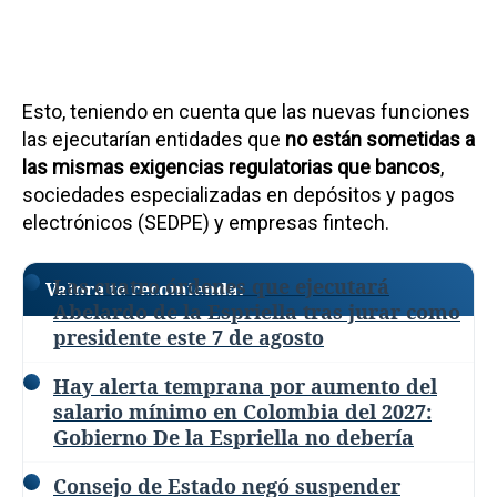
Esto, teniendo en cuenta que las nuevas funciones
las ejecutarían entidades que
no están sometidas a
las mismas exigencias regulatorias que bancos
,
sociedades especializadas en depósitos y pagos
electrónicos (SEDPE) y empresas fintech.
Las cuatro órdenes que ejecutará
Valora te recomienda:
Abelardo de la Espriella tras jurar como
presidente este 7 de agosto
Hay alerta temprana por aumento del
salario mínimo en Colombia del 2027:
Gobierno De la Espriella no debería
Consejo de Estado negó suspender