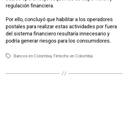
regulación financiera.
Por ello, concluyó que habilitar a los operadores
postales para realizar estas actividades por fuera
del sistema financiero resultaría innecesario y
podría generar riesgos para los consumidores.
Bancos en Colombia
,
Fintechs en Colombia
E
t
i
q
u
e
t
a
s