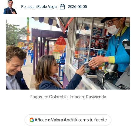
A
F
Por:
Juan Pablo Vega
2026-06-05
u
e
t
c
o
h
r
a
d
d
e
e
l
l
a
a
e
e
n
n
t
t
r
r
a
a
d
Pagos en Colombia. Imagen: Davivienda
d
a
a
Añade a Valora Analitik como tu fuente