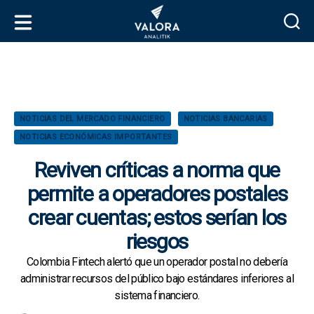
V
a
l
o
r
C
NOTICIAS DEL MERCADO FINANCIERO
NOTICIAS BANCARIAS
a
a
NOTICIAS ECONÓMICAS IMPORTANTES
A
t
n
e
Reviven críticas a norma que
a
g
l
permite a operadores postales
o
i
r
crear cuentas; estos serían los
t
í
i
riesgos
a
k
s
Colombia Fintech alertó que un operador postal no debería
administrar recursos del público bajo estándares inferiores al
sistema financiero.