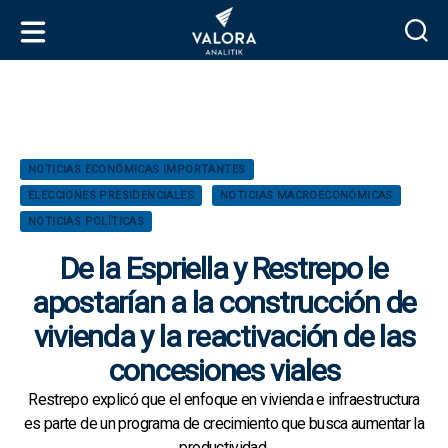
V
a
l
o
r
C
NOTICIAS ECONÓMICAS IMPORTANTES
a
a
ELECCIONES PRESIDENCIALES
NOTICIAS MACROECONÓMICAS
A
t
n
NOTICIAS POLÍTICAS
e
a
g
De la Espriella y Restrepo le
l
o
i
apostarían a la construcción de
r
t
í
vivienda y la reactivación de las
i
a
k
s
concesiones viales
Restrepo explicó que el enfoque en vivienda e infraestructura
es parte de un programa de crecimiento que busca aumentar la
productividad.