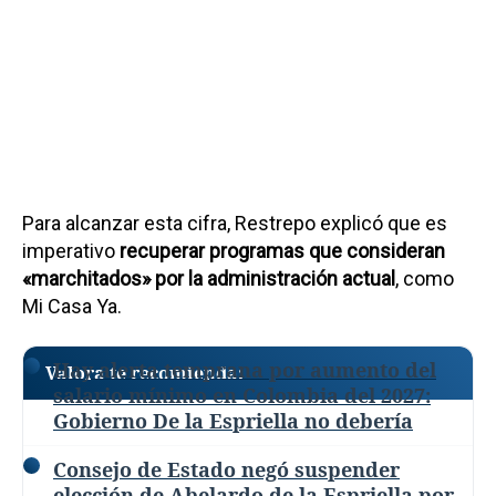
Para alcanzar esta cifra, Restrepo explicó que es
imperativo
recuperar programas que consideran
«marchitados» por la administración actual
, como
Mi Casa Ya.
Hay alerta temprana por aumento del
Valora te recomienda:
salario mínimo en Colombia del 2027:
Gobierno De la Espriella no debería
Consejo de Estado negó suspender
elección de Abelardo de la Espriella por