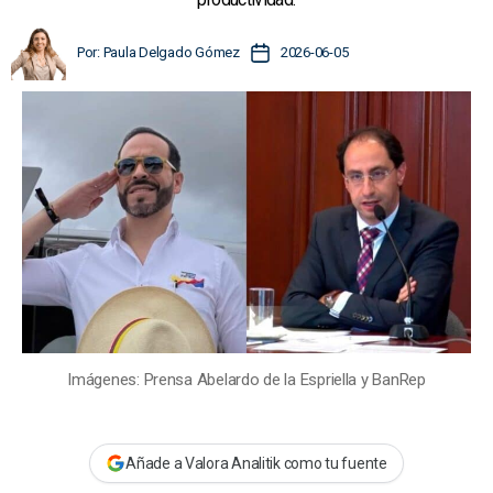
A
F
Por:
Paula Delgado Gómez
2026-06-05
u
e
t
c
o
h
r
a
d
d
e
e
l
l
a
a
e
e
n
n
t
t
r
r
a
a
d
Imágenes: Prensa Abelardo de la Espriella y BanRep
d
a
a
Añade a Valora Analitik como tu fuente