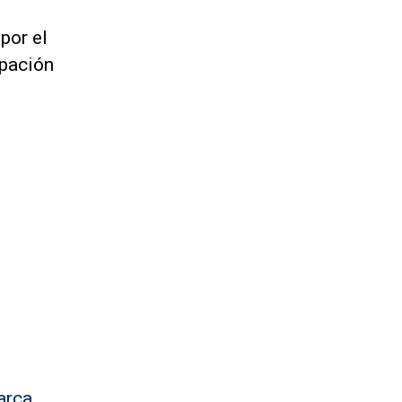
por el
ipación
arca