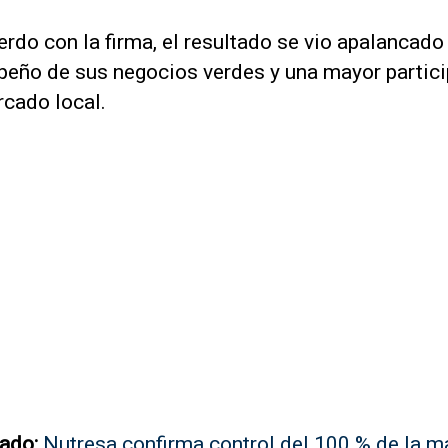
rdo con la firma, el resultado se vio apalancado 
eño de sus negocios verdes y una mayor partic
rcado local.
ado:
Nutresa confirma control del 100 % de la m