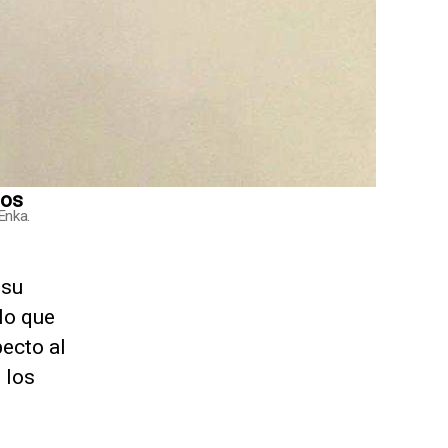
dos
Enka.
 su
 lo que
ecto al
 los