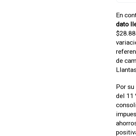
En con
dato ll
$28.88
variac
referen
de cam
Llantas
Por su 
del 11 
consol
impuest
ahorros
positiv