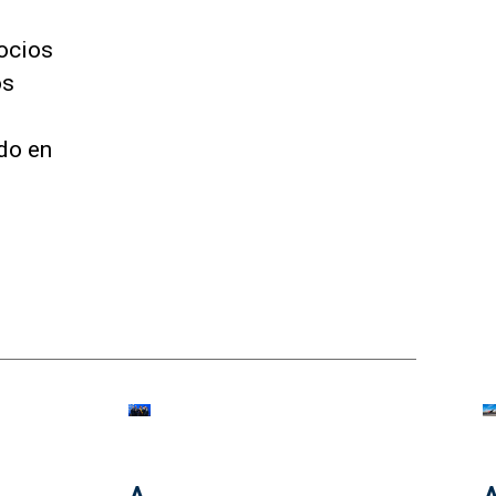
gocios
os
ado en