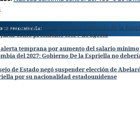
s
cuatro órdenes que ejecutará Abelardo de la Espri
a te recomienda:
 jurar como presidente este 7 de agosto
 alerta temprana por aumento del salario mínimo
mbia del 2027: Gobierno De la Espriella no deberí
ejo de Estado negó suspender elección de Abelard
iella por su nacionalidad estadounidense