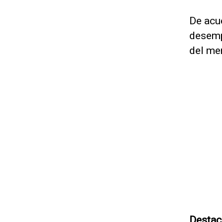
De acue
desemp
del me
Destac