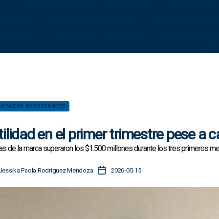
Últimas Noticias
Política
Empresas
omonedas
Finanzas personales
Mercado financ
icadores
Especiales Valora Analitik
Valora sostenib
Avisos de Ley
Hazte
C
ONÓMICAS IMPORTANTES
a
t
ilidad en el primer trimestre pese a 
e
g
as de la marca superaron los $1.500 millones durante los tres primeros me
o
r
F
Jessika Paola Rodríguez Mendoza
2026-05-15
í
e
a
c
s
h
a