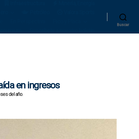
Infraestructura
Minería, Energía
iero
Petróleo
Valora Sports
le
En Perspectiva
Pico y Placa
Buscar
 premium
Suscríbete a nuestro boletín
caída en ingresos
ses del año.