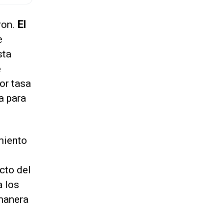
ron.
El
e
sta
e
or tasa
a para
miento
acto del
a los
 manera