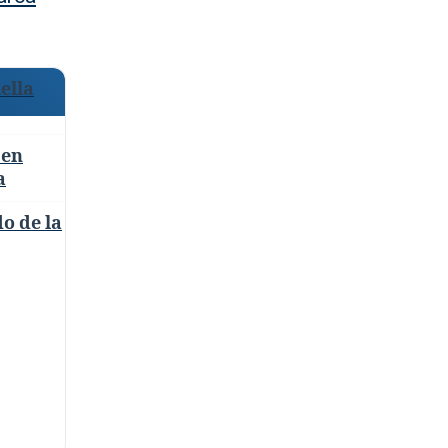
ella
 en
a
o de la