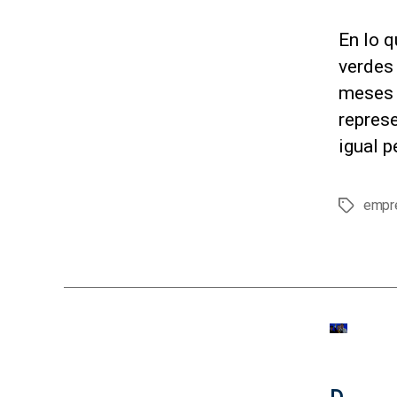
En lo q
verdes 
meses d
represe
igual p
empr
E
t
i
q
u
e
t
a
s