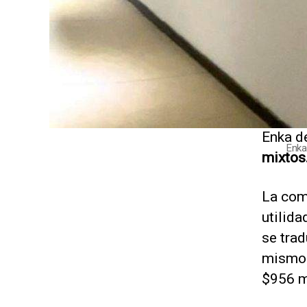
Enka d
Enka
mixtos
La com
utilida
se tra
mismo p
$956 m