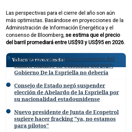
Las perspectivas para el cierre del año son aún
más optimistas. Basándose en proyecciones de la
Administración de Información Energética y el
consenso de Bloomberg,
se estima que el precio
del barril promediará entre
US$93 y US$95 en 2026
.
Hay alerta temprana por aumento del
Valora te recomienda:
salario mínimo en Colombia del 2027:
Gobierno De la Espriella no debería
Consejo de Estado negó suspender
elección de Abelardo de la Espriella por
su nacionalidad estadounidense
Nuevo presidente de Junta de Ecopetrol
sugiere hacer fracking "ya, no estamos
para pilotos"