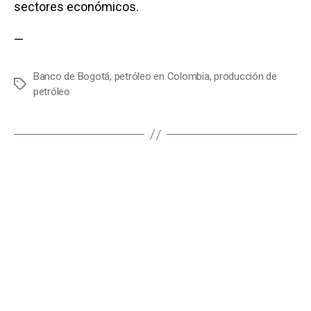
sectores económicos.
—
Banco de Bogotá
,
petróleo en Colombia
,
producción de
E
petróleo
t
i
q
u
e
t
a
s