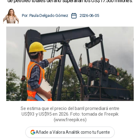
de petróleo totales del año superarían los US$17.500 millones.
A
F
Por:
Paula Delgado Gómez
2026-06-05
u
e
t
c
o
h
r
a
d
d
e
e
l
l
a
a
e
e
n
n
t
t
r
r
a
a
d
Se estima que el precio del barril promediará entre
d
a
US$93 y US$95 en 2026. Foto: tomada de Freepik
a
(www.freepik.es)
Añade a Valora Analitik como tu fuente