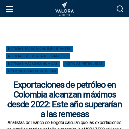
V
a
l
o
r
C
NOTICIAS ECONÓMICAS IMPORTANTES
a
a
NOTICIAS DEL MERCADO FINANCIERO
A
t
n
NOTICIAS MACROECONÓMICAS
NOTICIAS PETROLERAS
e
a
OPEP, NOTICIAS PETROLERAS
g
l
o
Exportaciones de petróleo en
i
r
t
í
Colombia alcanzan máximos
i
a
desde 2022: Este año superarían
k
s
a las remesas
Analistas del Banco de Bogotá calculan que las exportaciones