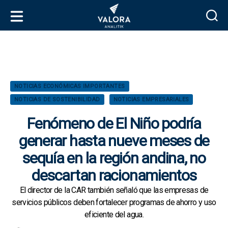
V
a
l
o
r
C
NOTICIAS ECONÓMICAS IMPORTANTES
a
a
NOTICIAS DE SOSTENIBILIDAD
NOTICIAS EMPRESARIALES
A
t
n
e
Fenómeno de El Niño podría
a
g
l
generar hasta nueve meses de
o
i
r
sequía en la región andina, no
t
í
i
descartan racionamientos
a
k
s
El director de la CAR también señaló que las empresas de
servicios públicos deben fortalecer programas de ahorro y uso
eficiente del agua.