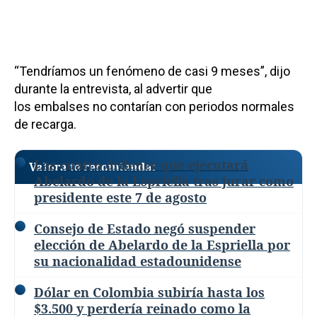
“Tendríamos un fenómeno de casi 9 meses”, dijo
durante la entrevista, al advertir que
los embalses no contarían con periodos normales
de recarga.
Las cuatro órdenes que ejecutará
Valora te recomienda:
Abelardo de la Espriella tras jurar como
presidente este 7 de agosto
Consejo de Estado negó suspender
elección de Abelardo de la Espriella por
su nacionalidad estadounidense
Dólar en Colombia subiría hasta los
$3.500 y perdería reinado como la