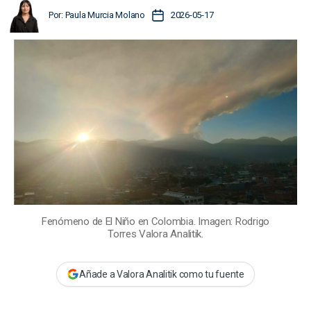
A
F
Por:
Paula Murcia Molano
2026-05-17
u
e
t
c
o
h
r
a
d
d
e
e
l
l
a
a
e
e
n
n
t
t
r
r
a
a
d
Fenómeno de El Niño en Colombia. Imagen: Rodrigo
d
a
Torres Valora Analitik.
a
Añade a Valora Analitik como tu fuente