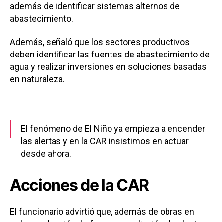
además de identificar sistemas alternos de
abastecimiento.
Además, señaló que los sectores productivos
deben identificar las fuentes de abastecimiento de
agua y realizar inversiones en soluciones basadas
en naturaleza.
El fenómeno de El Niño ya empieza a encender
las alertas y en la CAR insistimos en actuar
desde ahora.
El riesgo no solo impacta el consumo de agua en
Acciones de la CAR
los hogares, sino también la producción
industrial y la generación energética en el centro
El funcionario advirtió que, además de obras en
del país.
https://t.co/mgX6bJQmFn