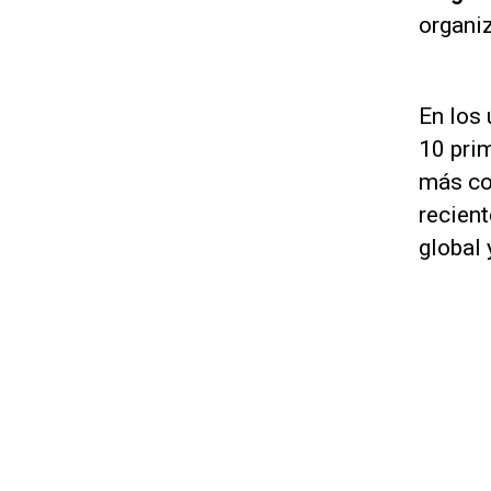
organi
En los 
10 prim
más co
recient
global 