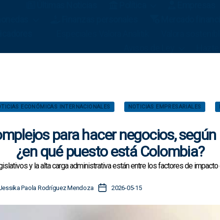
Últimas Noticias
Política
Empresas
omonedas
Finanzas personales
Mercado financ
icadores
Especiales Valora Analitik
Valora sostenib
Avisos de Ley
Hazte
C
TICIAS ECONÓMICAS INTERNACIONALES
NOTICIAS EMPRESARIALES
a
t
mplejos para hacer negocios, según r
e
g
¿en qué puesto está Colombia?
o
slativos y la alta carga administrativa están entre los factores de impacto
r
í
a
F
Jessika Paola Rodríguez Mendoza
2026-05-15
s
e
c