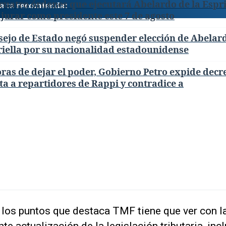
cuatro órdenes que ejecutará Abelardo de la Espri
a te recomienda:
 jurar como presidente este 7 de agosto
ejo de Estado negó suspender elección de Abelard
iella por su nacionalidad estadounidense
ras de dejar el poder, Gobierno Petro expide decr
ta a repartidores de Rappi y contradice a
 los puntos que destaca TMF tiene que ver con l
te actualización de la legislación tributaria, inc