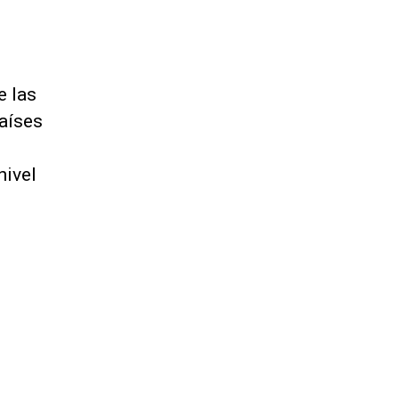
e las
países
nivel