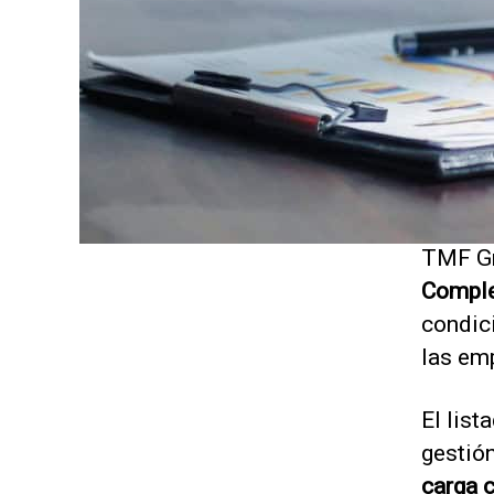
TMF Gr
Comple
condic
las emp
El list
gestió
carga c