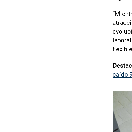
“Mient
atracci
evoluci
labora
flexibl
Destac
caído 