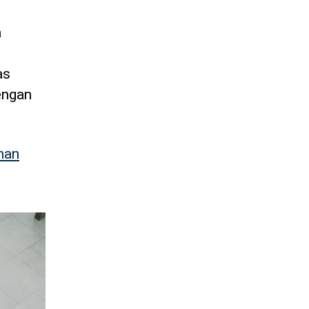
a
as
engan
han