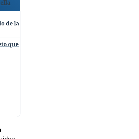
ella
o de la
eto que
a
luidas