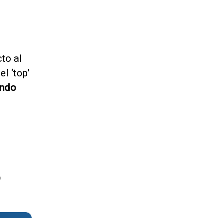
to al
l ‘top’
ando
?