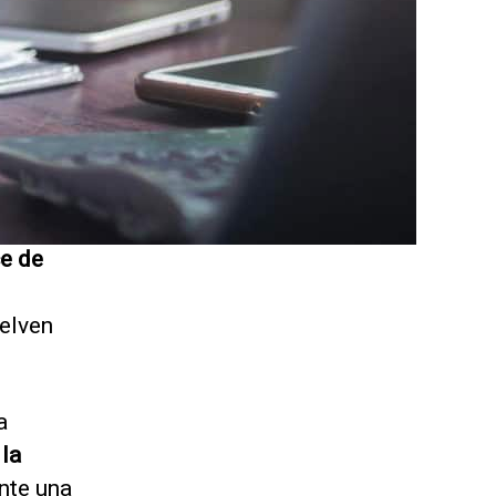
ce de
uelven
a
la
ente una