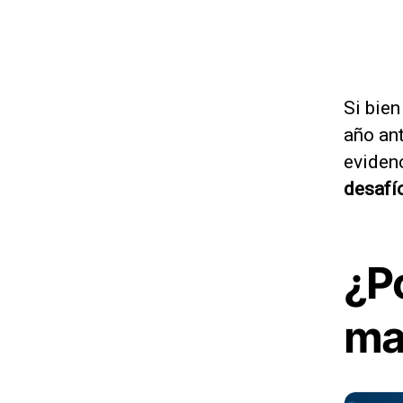
Si bien
año ant
eviden
desafío
¿P
ma