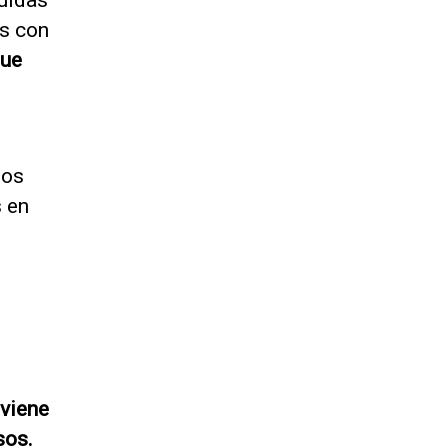
as con
que
los
s en
 viene
sos.