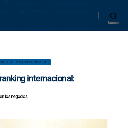
Infraestructura
Minería, Energía
iero
Petróleo
Valora Sports
le
En Perspectiva
Pico y Placa
Buscar
 premium
Suscríbete a nuestro boletín
NOTICIAS MACROECONÓMICAS
anking internacional:
 en los negocios.