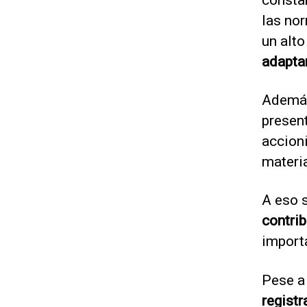
las nor
un alto
adapta
Además
presen
accioni
materi
A eso 
contrib
import
Pese a
registr