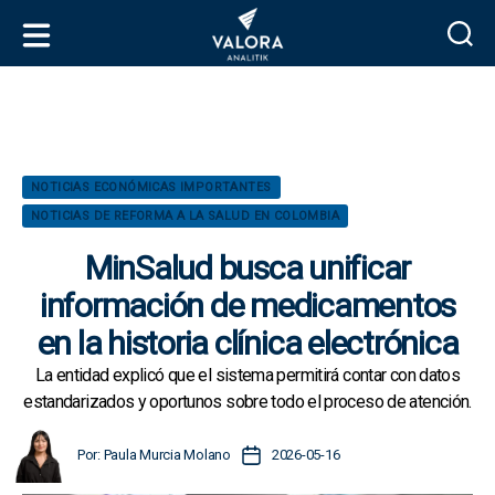
V
a
l
o
r
C
NOTICIAS ECONÓMICAS IMPORTANTES
a
a
NOTICIAS DE REFORMA A LA SALUD EN COLOMBIA
A
t
n
e
MinSalud busca unificar
a
g
l
información de medicamentos
o
i
r
en la historia clínica electrónica
t
í
i
a
La entidad explicó que el sistema permitirá contar con datos
k
s
estandarizados y oportunos sobre todo el proceso de atención.
A
F
Por:
Paula Murcia Molano
2026-05-16
u
e
t