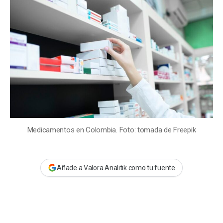
c
o
h
r
a
d
d
e
e
l
l
a
a
e
e
n
n
t
t
r
r
a
a
d
Medicamentos en Colombia. Foto: tomada de Freepik
d
a
a
Añade a Valora Analitik como tu fuente