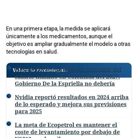
En una primera etapa, la medida se aplicará
únicamente a los medicamentos, aunque el
objetivo es ampliar gradualmente el modelo a otras
tecnologías en salud.
Hay alerta temprana por aumento del
Valora te recomienda:
salario mínimo en Colombia del 2027:
Gobierno De la Espriella no debería
Nvidia reportó resultados en 2024 arriba
de lo esperado y mejora sus previsiones
para 2025
La meta de Ecopetrol es mantener el
coste de levantamiento por debajo de