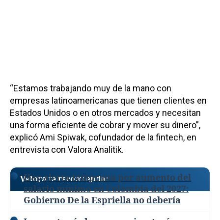
“Estamos trabajando muy de la mano con
empresas latinoamericanas que tienen clientes en
Estados Unidos o en otros mercados y necesitan
una forma eficiente de cobrar y mover su dinero”,
explicó Ami Spiwak, cofundador de la fintech, en
entrevista con Valora Analitik.
Hay alerta temprana por aumento del
Valora te recomienda:
salario mínimo en Colombia del 2027:
Gobierno De la Espriella no debería