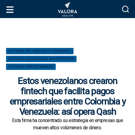
V
a
l
o
r
C
NOTICIAS DEL MERCADO FINANCIERO
a
a
NOTICIAS ECONÓMICAS IMPORTANTES
A
t
n
NOTICIAS EMPRESARIALES
e
a
g
Estos venezolanos crearon
l
o
i
fintech que facilita pagos
r
t
í
empresariales entre Colombia y
i
a
k
s
Venezuela: así opera Qash
Esta firma ha concentrado su estrategia en empresas que
mueven altos volúmenes de dinero.