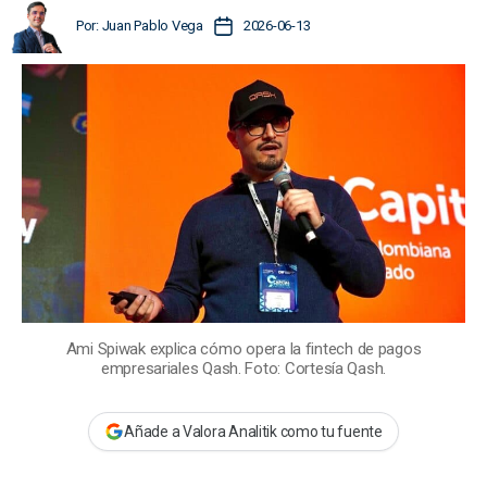
A
F
Por:
Juan Pablo Vega
2026-06-13
u
e
t
c
o
h
r
a
d
d
e
e
l
l
a
a
e
e
n
n
t
t
r
r
a
a
d
Ami Spiwak explica cómo opera la fintech de pagos
d
empresariales Qash. Foto: Cortesía Qash.
a
a
Añade a Valora Analitik como tu fuente