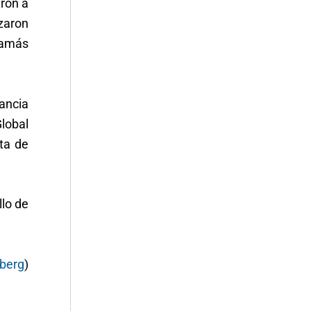
aron a
nzaron
jamás
ancia
lobal
ta de
llo de
berg
)