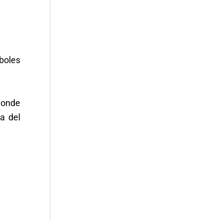
rboles
donde
a del