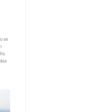
do se
n
año
idas