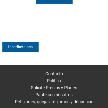
Valora Analitik Newsletter
Información estratégica para decisiones inteligentes.
Inscríbete gratis al newsletter diario de Valora Analitik
Inscríbete acá
Contacto
Política
Solicite Precios y Planes
Paute con nosotros
Peticiones, quejas, reclamos y denuncias