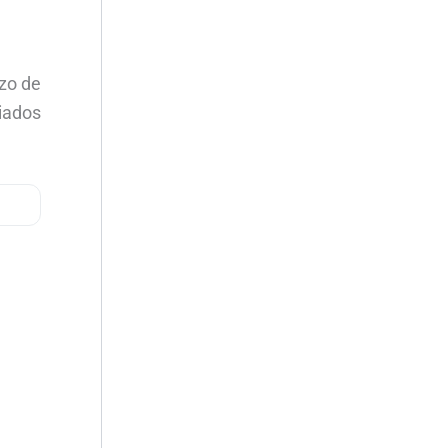
azo de
liados