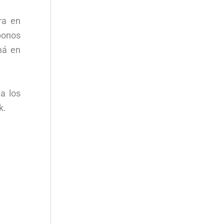
ra en
bonos
má en
a los
k.