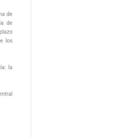
una de
ia de
 plazo
e los
a: la
.
ntral