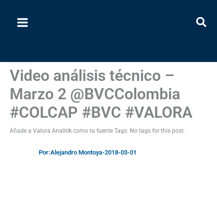
Ir
al
contenido
Video
Video análisis técnico –
Marzo 2 @BVCColombia
#COLCAP #BVC #VALORA
Añade a Valora Analitik como tu fuente Tags: No tags for this post.
Por:
Alejandro Montoya
-
2018-03-01