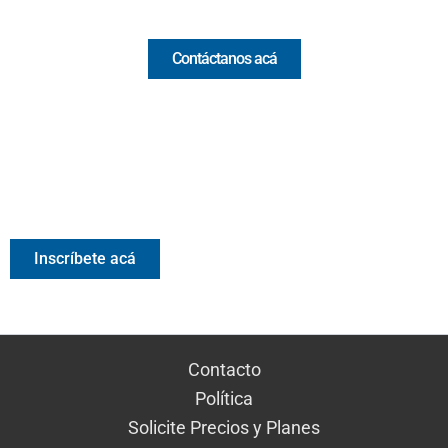
Comercial y pauta
Contáctanos acá
Valora Analitik Newsletter
Información estratégica para decisiones inteligentes.
Inscríbete gratis al newsletter diario de Valora Analitik
Inscríbete acá
Contacto
Política
Solicite Precios y Planes