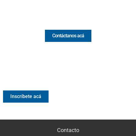
Email:
[email protected]
Comercial y pauta
Contáctanos acá
Valora Analitik Newsletter
Información estratégica para decisiones inteligentes.
Inscríbete gratis al newsletter diario de Valora Analitik
Inscríbete acá
Contacto