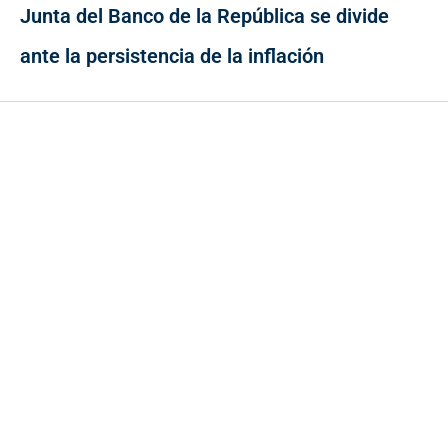
Junta del Banco de la República se divide
ante la persistencia de la inflación
Contacto
Cr 43A No. 5A - 113 Of. 2020 Edificio One Plaza - Medellín