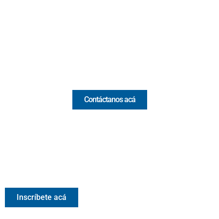
(Antioquia) - Colombia
(+57) 321 330 7515
Email:
[email protected]
Comercial y pauta
Contáctanos acá
Valora Analitik Newsletter
Información estratégica para decisiones inteligentes.
Inscríbete gratis al newsletter diario de Valora Analitik
Inscríbete acá