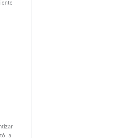
riente
tizar
tó al