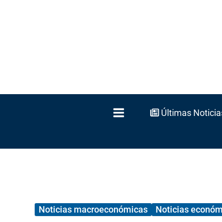
Ir
al
contenido
Últimas Noticia
Noticias macroeconómicas
Noticias económ