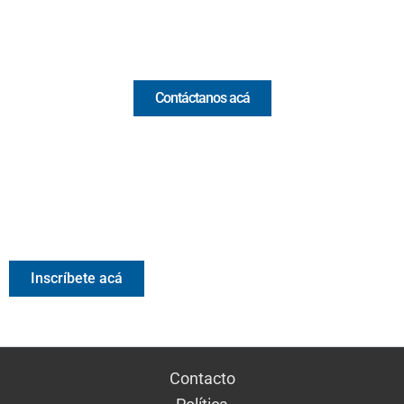
Comercial y pauta
Contáctanos acá
Valora Analitik Newsletter
Información estratégica para decisiones inteligentes.
Inscríbete gratis al newsletter diario de Valora Analitik
Inscríbete acá
Contacto