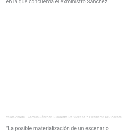
en la que concuerda el exministro Sánchez.
Valora Analitik
·
Camilos Sánchez, Exministro De Vivienda Y Presidente De Andesco
“La posible materialización de un escenario