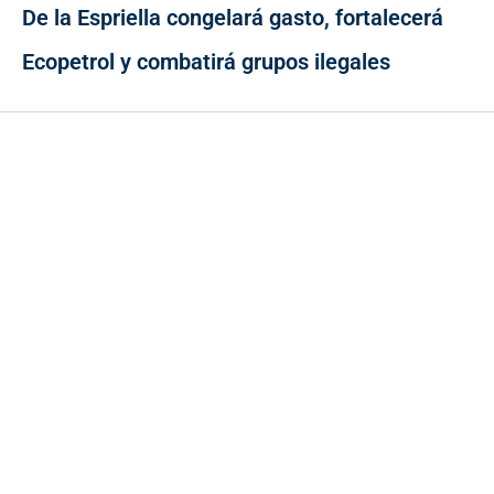
De la Espriella congelará gasto, fortalecerá
Ecopetrol y combatirá grupos ilegales
Contacto
Cr 43A No. 5A - 113 Of. 2020 Edificio One Plaza - Medellín