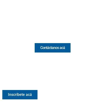
(Antioquia) - Colombia
(+57) 321 330 7515
Email:
[email protected]
Comercial y pauta
Contáctanos acá
Valora Analitik Newsletter
Información estratégica para decisiones inteligentes.
Inscríbete gratis al newsletter diario de Valora Analitik
Inscríbete acá