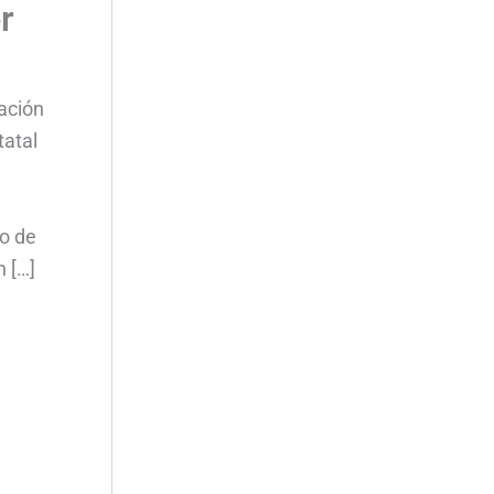
r
ación
tatal
no de
 […]