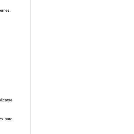
iernes.
licarse
es para