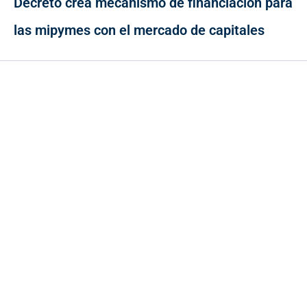
Decreto crea mecanismo de financiación para
las mipymes con el mercado de capitales
Contacto
Cr 43A No. 5A - 113 Of. 2020 Edificio One Plaza - Medellín