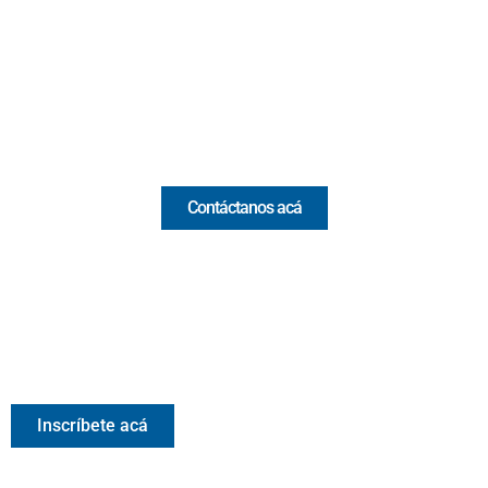
(Antioquia) - Colombia
(+57) 321 330 7515
Email:
[email protected]
Comercial y pauta
Contáctanos acá
Valora Analitik Newsletter
Información estratégica para decisiones inteligentes.
Inscríbete gratis al newsletter diario de Valora Analitik
Inscríbete acá