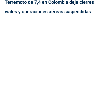
Terremoto de 7,4 en Colombia deja cierres
viales y operaciones aéreas suspendidas
Contacto
Cr 43A No. 5A - 113 Of. 2020 Edificio One Plaza - Medellín