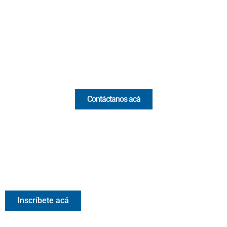
(Antioquia) - Colombia
(+57) 321 330 7515
Email:
[email protected]
Comercial y pauta
Contáctanos acá
Valora Analitik Newsletter
Información estratégica para decisiones inteligentes.
Inscríbete gratis al newsletter diario de Valora Analitik
Inscríbete acá