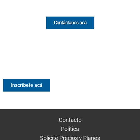
Comercial y pauta
Contáctanos acá
Valora Analitik Newsletter
Información estratégica para decisiones inteligentes.
Inscríbete gratis al newsletter diario de Valora Analitik
Inscríbete acá
Contacto
Política
Solicite Precios y Planes