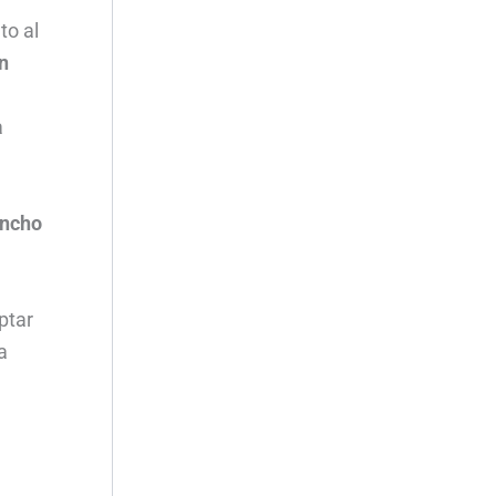
to al
n
a
ancho
ptar
a