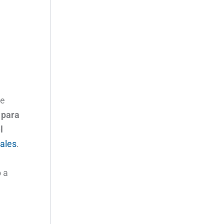
de
 para
l
ales
.
 a