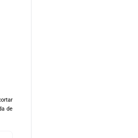
cortar
da de