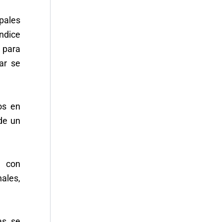
pales
Índice
 para
ar se
os en
de un
á con
ales,
s, se