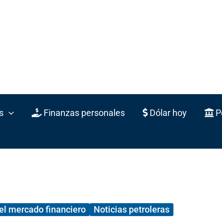
s
Finanzas personales
Dólar hoy
Po
el mercado financiero
Noticias petroleras