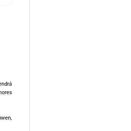
endrá
mores
uwen,