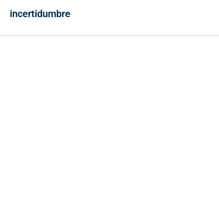
incertidumbre
Contacto
Cr 43A No. 5A - 113 Of. 2020 Edificio One Plaza - Medellín
(Antioquia) - Colombia