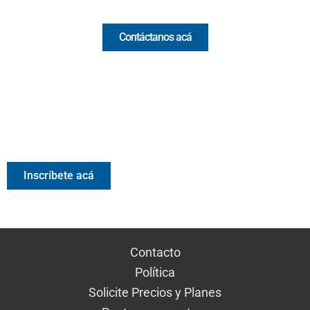
Contáctanos acá
Valora Analitik Newsletter
Información estratégica para decisiones inteligentes.
Inscríbete gratis al newsletter diario de Valora Analitik
Inscríbete acá
Contacto
Política
Solicite Precios y Planes