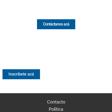
Comercial y pauta
Contáctanos acá
Valora Analitik Newsletter
Información estratégica para decisiones inteligentes.
Inscríbete gratis al newsletter diario de Valora Analitik
Inscríbete acá
Contacto
Política