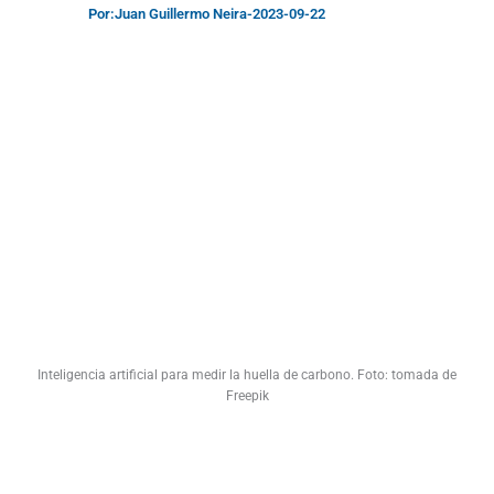
Por:
Juan Guillermo Neira
-
2023-09-22
Inteligencia artificial para medir la huella de carbono. Foto: tomada de
Freepik