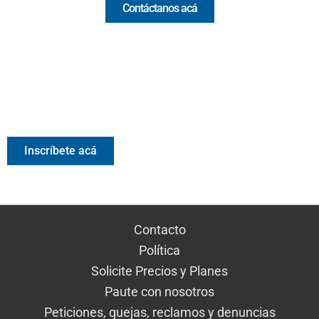
Contáctanos acá
Valora Analitik Newsletter
Información estratégica para decisiones inteligentes.
Inscríbete gratis al newsletter diario de Valora Analitik
Inscríbete acá
Contacto
Política
Solicite Precios y Planes
Paute con nosotros
Peticiones, quejas, reclamos y denuncias