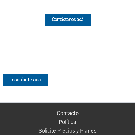
Comercial y pauta
Contáctanos acá
Valora Analitik Newsletter
Información estratégica para decisiones inteligentes.
Inscríbete gratis al newsletter diario de Valora Analitik
Inscríbete acá
Contacto
Política
Solicite Precios y Planes