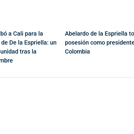
ibó a Cali para la
Abelardo de la Espriella 
de De la Espriella: un
posesión como president
unidad tras la
Colombia
umbre
Contacto
Cr 43A No. 5A - 113 Of. 2020 Edificio One Plaza - Medellín
(Antioquia) - Colombia
(+57) 321 330 7515