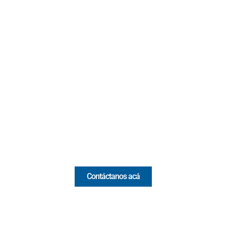
Contacto
Cr 43A No. 5A - 113 Of. 2020 Edificio One Plaza - Medellín
(Antioquia) - Colombia
(+57) 321 330 7515
Email:
[email protected]
Comercial y pauta
Contáctanos acá
Valora Analitik Newsletter