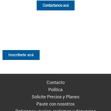
Contáctanos acá
Valora Analitik Newsletter
Información estratégica para decisiones inteligentes.
Inscríbete gratis al newsletter diario de Valora Analitik
Inscríbete acá
Contacto
Política
Solicite Precios y Planes
Paute con nosotros