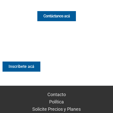
Comercial y pauta
Contáctanos acá
Valora Analitik Newsletter
Información estratégica para decisiones inteligentes.
Inscríbete gratis al newsletter diario de Valora Analitik
Inscríbete acá
Contacto
Política
Solicite Precios y Planes