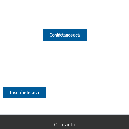
Email:
[email protected]
Comercial y pauta
Contáctanos acá
Valora Analitik Newsletter
Información estratégica para decisiones inteligentes.
Inscríbete gratis al newsletter diario de Valora Analitik
Inscríbete acá
Contacto