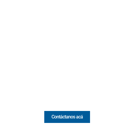
Contacto
Cr 43A No. 5A - 113 Of. 2020 Edificio One Plaza - Medellín
(Antioquia) - Colombia
(+57) 321 330 7515
Email:
[email protected]
Comercial y pauta
Contáctanos acá
Valora Analitik Newsletter