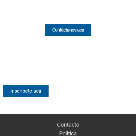
Comercial y pauta
Contáctanos acá
Valora Analitik Newsletter
Información estratégica para decisiones inteligentes.
Inscríbete gratis al newsletter diario de Valora Analitik
Inscríbete acá
Contacto
Política