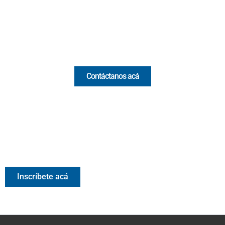
(+57) 321 330 7515
Email:
[email protected]
Comercial y pauta
Contáctanos acá
Valora Analitik Newsletter
Información estratégica para decisiones inteligentes.
Inscríbete gratis al newsletter diario de Valora Analitik
Inscríbete acá