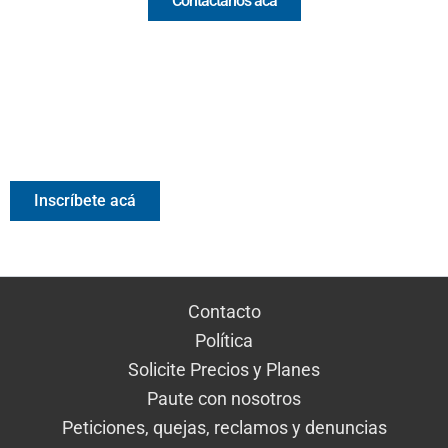
Contáctanos acá
Valora Analitik Newsletter
Información estratégica para decisiones inteligentes.
Inscríbete gratis al newsletter diario de Valora Analitik
Inscríbete acá
Contacto
Política
Solicite Precios y Planes
Paute con nosotros
Peticiones, quejas, reclamos y denuncias