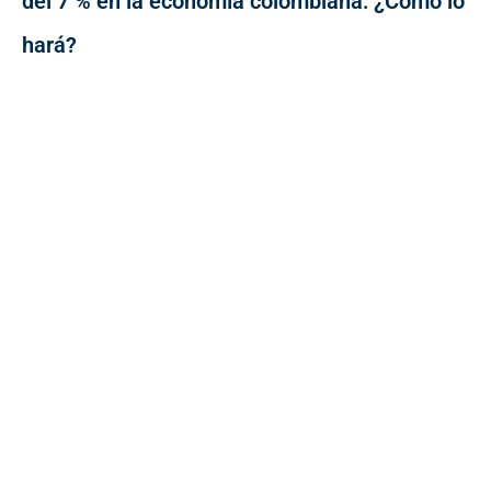
del 7 % en la economía colombiana: ¿Cómo lo
hará?