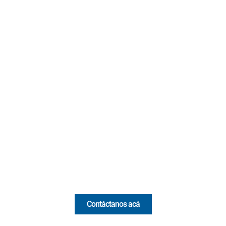
Contacto
Cr 43A No. 5A - 113 Of. 2020 Edificio One Plaza - Medellín
(Antioquia) - Colombia
(+57) 321 330 7515
Email:
[email protected]
Comercial y pauta
Contáctanos acá