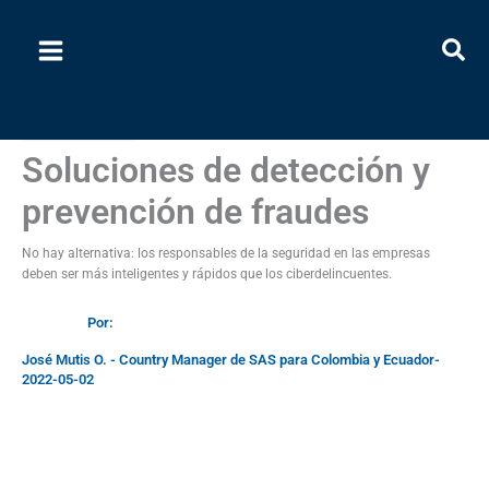
Ir
al
contenido
Video Columnas
Soluciones de detección y
prevención de fraudes
No hay alternativa: los responsables de la seguridad en las empresas
deben ser más inteligentes y rápidos que los ciberdelincuentes.
Por:
José Mutis O. - Country Manager de SAS para Colombia y Ecuador
-
2022-05-02