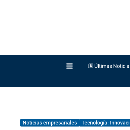
Ir
al
contenido
Últimas Noticia
Noticias empresariales
Tecnología: Innovació