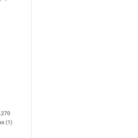
.270
na (1)