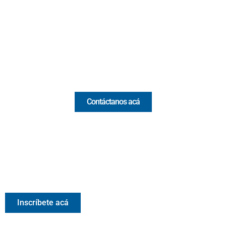
(Antioquia) - Colombia
(+57) 321 330 7515
Email:
[email protected]
Comercial y pauta
Contáctanos acá
Valora Analitik Newsletter
Información estratégica para decisiones inteligentes.
Inscríbete gratis al newsletter diario de Valora Analitik
Inscríbete acá