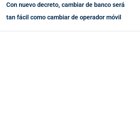
Con nuevo decreto, cambiar de banco será
tan fácil como cambiar de operador móvil
Contacto
Cr 43A No. 5A - 113 Of. 2020 Edificio One Plaza - Medellín