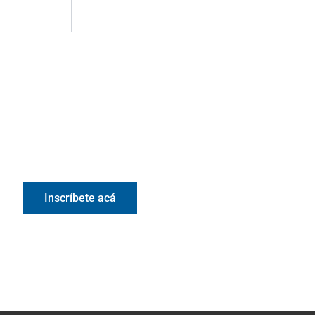
Valora Analitik Newsletter
Información estratégica para decisiones
inteligentes. Inscríbete gratis al newsletter diario de
Valora Analitik
Inscríbete acá