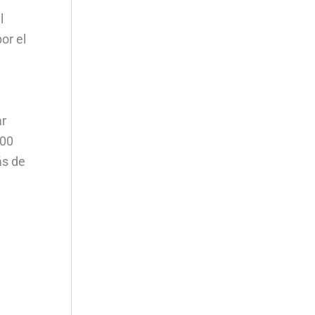
l
or el
ar
000
ás de