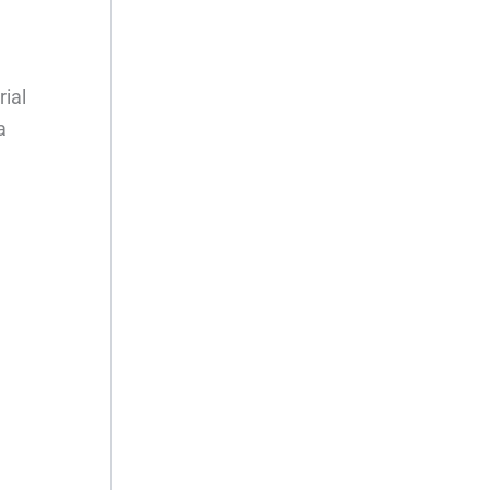
rial
a