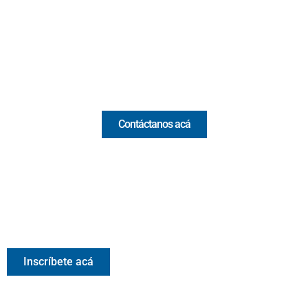
(Antioquia) - Colombia
(+57) 321 330 7515
Email:
[email protected]
Comercial y pauta
Contáctanos acá
Valora Analitik Newsletter
Información estratégica para decisiones inteligentes.
Inscríbete gratis al newsletter diario de Valora Analitik
Inscríbete acá