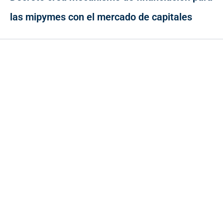
las mipymes con el mercado de capitales
Contacto
Cr 43A No. 5A - 113 Of. 2020 Edificio One Plaza - Medellín