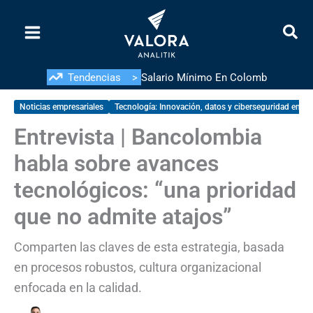
Ir
al
contenido
Tendencias >
Salario Mínimo En Colombia Del 20
Noticias empresariales
Tecnología: Innovación, datos y ciberseguridad en la e
Entrevista | Bancolombia
habla sobre avances
tecnológicos: “una prioridad
que no admite atajos”
Comparten las claves de esta estrategia, basada
en procesos robustos, cultura organizacional
enfocada en la calidad.