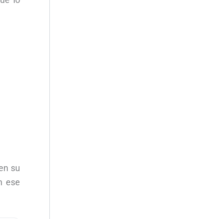
 en su
n ese