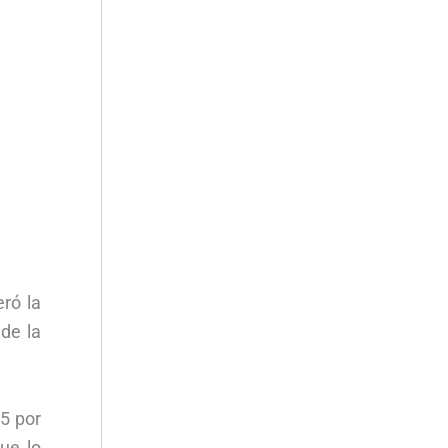
ró la
de la
,5 por
ue lo