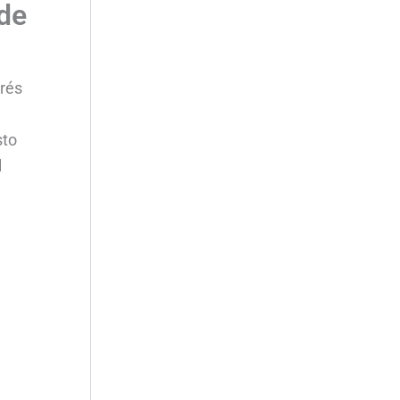
de
erés
sto
l