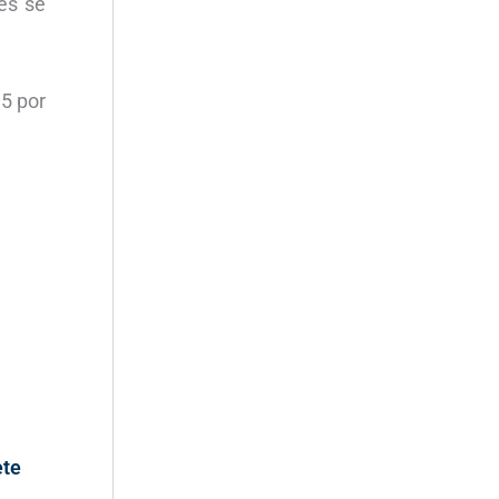
nes se
,5 por
ete