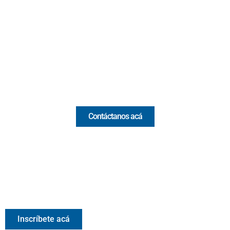
Cr 43A No. 5A - 113 Of. 2020 Edificio One Plaza - Medellín
(Antioquia) - Colombia
(+57) 321 330 7515
Email:
[email protected]
Comercial y pauta
Contáctanos acá
Valora Analitik Newsletter
Información estratégica para decisiones inteligentes.
Inscríbete gratis al newsletter diario de Valora Analitik
Inscríbete acá