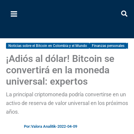
Ir
al
contenido
Noticias sobre el Bitcoin en Colombia y el Mundo
Finanzas personales
No
¡Adiós al dólar! Bitcoin se
convertirá en la moneda
universal: expertos
La principal criptomoneda podría convertirse en un
activo de reserva de valor universal en los próximos
años.
Por:
Valora Analitik
-
2022-04-09